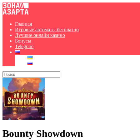
Главная
Игровые автоматы бесплатно
Лучшие онлайн казино
Бонусы
Telegram
Bounty Showdown