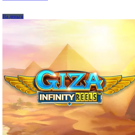
На деньги