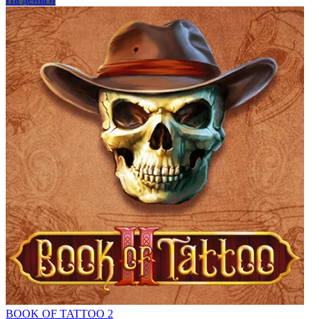
BOOK OF TATTOO 2