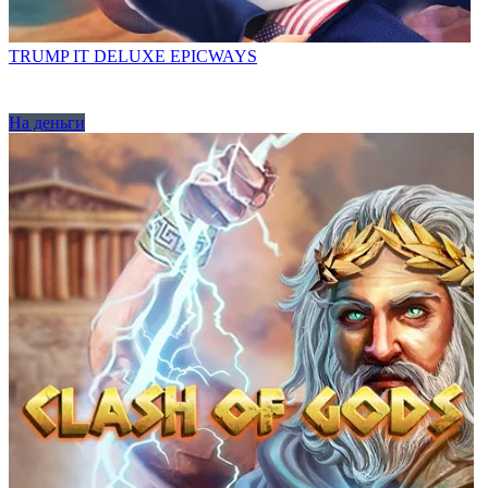
TRUMP IT DELUXE EPICWAYS
На деньги