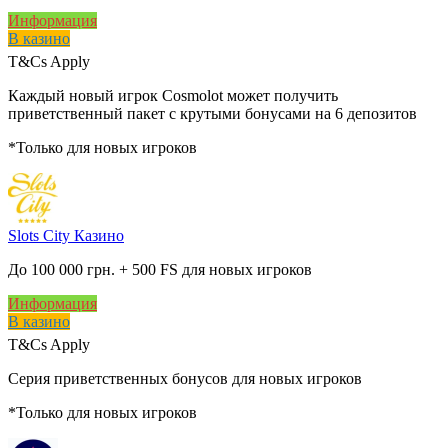
Информация
В казино
T&Cs Apply
Каждый новый игрок Cosmolot может получить
приветственный пакет с крутыми бонусами на 6 депозитов
*Только для новых игроков
Slots City Казино
До 100 000 грн. + 500 FS для новых игроков
Информация
В казино
T&Cs Apply
Серия приветственных бонусов для новых игроков
*Только для новых игроков