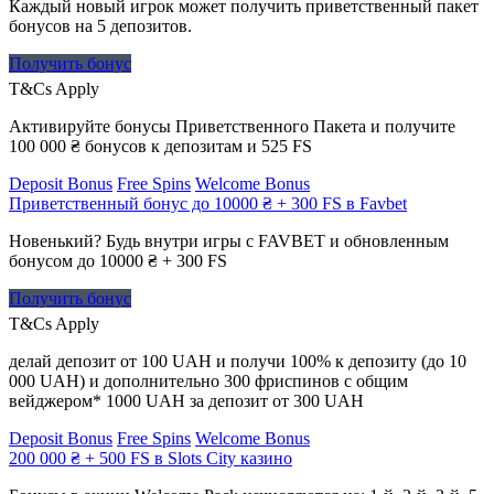
Каждый новый игрок может получить приветственный пакет
бонусов на 5 депозитов.
Получить бонус
T&Cs Apply
Активируйте бонусы Приветственного Пакета и получите
100 000 ₴ бонусов к депозитам и 525 FS
Deposit Bonus
Free Spins
Welcome Bonus
Приветственный бонус до 10000 ₴ + 300 FS в Favbet
Новенький? Будь внутри игры с FAVBET и обновленным
бонусом до 10000 ₴ + 300 FS
Получить бонус
T&Cs Apply
делай депозит от 100 UAH и получи 100% к депозиту (до 10
000 UAH) и дополнительно 300 фриспинов с общим
вейджером* 1000 UAH за депозит от 300 UAH
Deposit Bonus
Free Spins
Welcome Bonus
200 000 ₴ + 500 FS в Slots City казино