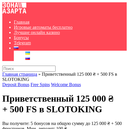
Главная
Игровые автоматы бесплатно
Лучшие онлайн казино
Бонусы
Telegram
Главная страница
»
Приветственный 125 000 ₴ + 500 FS в
SLOTOKING
Deposit Bonus
Free Spins
Welcome Bonus
Приветственный 125 000 ₴
+ 500 FS в SLOTOKING
Вы получите: 5 бонусов на общую сумму до 125 000 ₴ + 500
фриспинов. Мин. депозит: 100 ₴.