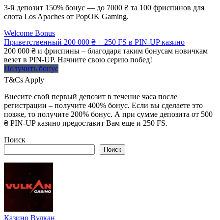
3-й депозит
150% бонус — до 7000 ₴ та 100 фриспинов для
слота Los Apaches от PopOK Gaming.
Welcome Bonus
Приветственный 200 000 ₴ + 250 FS в PIN-UP казино
200 000 ₴ и фриспины – благодаря таким бонусам новичкам
везет в PIN-UP. Начните свою серию побед!
Получить бонус
T&Cs Apply
Внесите свой первый депозит в течение часа после
регистрации – получите 400% бонус. Если вы сделаете это
позже, то получите 200% бонус. А при сумме депозита от 500
₴ PIN-UP казино предоставит Вам еще и 250 FS.
Поиск
Поиск
Казино Вулкан