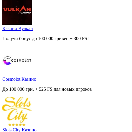
Казино Вулкан
Получи бонус до 100 000 гривен + 300 FS!
Cosmolot Казино
До 100 000 грн. + 525 FS для новых игроков
Slots City Казино