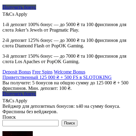
Получить бонус
T&Cs Apply
1-й депозит
100% бонус — до 5000 ₴ та 100 фриспинов для
слота Joker’s Jewels от Pragmatic Play.
2-й депозит
125% бонус — до 3000 ₴ та 100 фриспинов для
слота Diamond Flash от PopOK Gaming.
3-й депозит
150% бонус — до 7000 ₴ та 100 фриспинов для
слота Los Apaches от PopOK Gaming.
Deposit Bonus
Free Spins
Welcome Bonus
Приветственный 125 000 ₴ + 500 FS в SLOTOKING
Вы получите: 5 бонусов на общую сумму до 125 000 ₴ + 500
фриспинов. Мин. депозит: 100 ₴.
Получить бонус
T&Cs Apply
Вейджер для депозитных бонусов: x40 на сумму бонуса.
Фриспины без вейджеров.
Поиск
Поиск