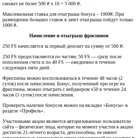
сможет не более 500 ₴ х 10 = 5 000 ₴.
Максимальная ставка для отыгрыша бонуса – 1000₴. При
размещении больших ставок в зачет отыгрыша пойдут только
1000 ₴.
Начисление и отыгрыш фриспинов
250 FS начисляется за первый депозит на сумму от 500 ₴.
250 FS предоставляются по частям: 50 FS — сразу после
пополнения счета и по 40 FS — ежедневно в течение
следующих пяти дней.
Фриспины можно воспользоваться в течение 48 часов (2
суток) после начисления. Бонус, полученный при игре на
фриспины, можно отыграть с вейджером х50 в течение 24
часов (1 суток) после начисления.
Проверить наличие бонусов можно на вкладке «Бонусы» в
разделе «Профиль».
Участниками акции являются авторизованные пользователи
сайта – физические лица, которые на момент участия в акции
достигли 21-летнего возраста, дееспособны, не имеют
установленных законодательством ограничений по участию в