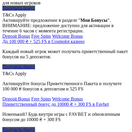
для новых игроков
Получить бонус
T&Cs Apply
Активируйте предложение в разделе "
Мои Бонусы
".
ВНИМАНИЕ: предложение доступно для активации в
течение 6 часов с момента регистрации.
Deposit Bonus
Free Spins
Welcome Bonus
До 100 000 ₴ + 525 FS в Cosmolot казино
Каждый новый игрок может получить приветственный пакет
бонусов на 5 депозитов.
Получить бонус
T&Cs Apply
Активируйте бонусы Приветственного Пакета и получите
100 000 ₴ бонусов к депозитам и 525 FS
Deposit Bonus
Free Spins
Welcome Bonus
Приветственный бонус до 10000 ₴ + 300 FS в Favbet
Новенький? Будь внутри игры с FAVBET и обновленным
бонусом до 10000 ₴ + 300 FS
Получить бонус