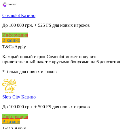
Cosmolot Казино
До 100 000 грн. + 525 FS для новых игроков
Информация
В казино
T&Cs Apply
Каждый новый игрок Cosmolot может получить
приветственный пакет с крутыми бонусами на 6 депозитов
*Только для новых игроков
Slots City Казино
До 100 000 грн. + 500 FS для новых игроков
Информация
В казино
T&Cs Apply