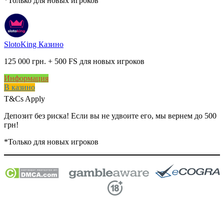
*Только для новых игроков
SlotoKing Казино
125 000 грн. + 500 FS для новых игроков
Информация
В казино
T&Cs Apply
Депозит без риска! Если вы не удвоите его, мы вернем до 500
грн!
*Только для новых игроков