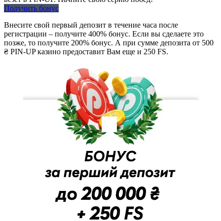
Получить бонус
Внесите свой первый депозит в течение часа после
регистрации – получите 400% бонус. Если вы сделаете это
позже, то получите 200% бонус. А при сумме депозита от 500
₴ PIN-UP казино предоставит Вам еще и 250 FS.